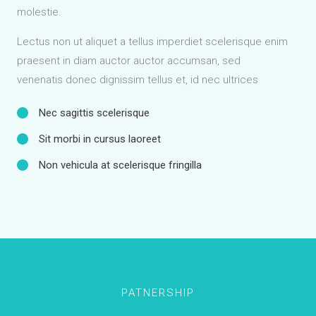
molestie.
Lectus non ut aliquet a tellus imperdiet scelerisque enim
praesent in diam auctor auctor accumsan, sed
venenatis donec dignissim tellus et, id nec ultrices
Nec sagittis scelerisque
Sit morbi in cursus laoreet
Non vehicula at scelerisque fringilla
PATNERSHIP